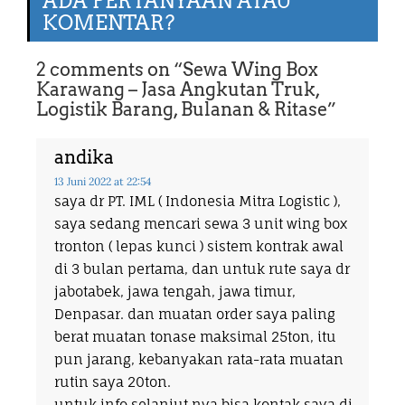
ADA PERTANYAAN ATAU
KOMENTAR?
2 comments on “
Sewa Wing Box
Karawang – Jasa Angkutan Truk,
Logistik Barang, Bulanan & Ritase
”
andika
13 Juni 2022
at 22:54
saya dr PT. IML ( Indonesia Mitra Logistic ),
saya sedang mencari sewa 3 unit wing box
tronton ( lepas kunci ) sistem kontrak awal
di 3 bulan pertama, dan untuk rute saya dr
jabotabek, jawa tengah, jawa timur,
Denpasar. dan muatan order saya paling
berat muatan tonase maksimal 25ton, itu
pun jarang, kebanyakan rata-rata muatan
rutin saya 20ton.
untuk info selanjut nya bisa kontak saya di