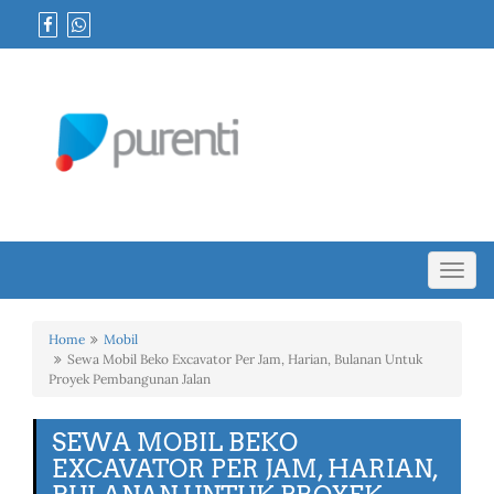
Toggl
navig
Home
Mobil
Sewa Mobil Beko Excavator Per Jam, Harian, Bulanan Untuk
Proyek Pembangunan Jalan
SEWA MOBIL BEKO
EXCAVATOR PER JAM, HARIAN,