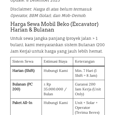
Update: 8 Desember 2025
Disclaimer:
Harga di atas belum termasuk
Operator, BBM (Solar), dan Mob-Demob.
Harga Sewa Mobil Beko (Excavator)
Harian & Bulanan
Untuk sewa jangka panjang (proyek jalan > 1
bulan), kami menyarankan sistem Bulanan (200
Jam Kerja) untuk harga yang jauh lebih hemat.
Sistem Sewa
Estimasi Biaya
Keterangan
Harian (Shift)
Hubungi Kami
Min. 7 Hari (1
Shift = 8 Jam)
Bulanan (PC
± Rp
Garansi 200
200)
35.000.000 /
Jam Kerja (Unit
Bulan
Only)
Paket All-In
Hubungi Kami
Unit + Solar +
Operator
(Terima Beres)