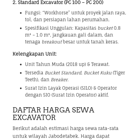
2. Standard Excavator (PC 100 – PC 200)
Fungsi: “Workhorse” untuk proyek jalan raya,
tol, dan persiapan lahan perumahan.
Spesifikasi Unggulan: Kapasitas
bucket
0.8
m³ – 1.0 m³, jangkauan gali dalam, dan
tenaga
breakout
besar untuk tanah keras.
Kelengkapan Unit:
Unit Tahun Muda (2018 up) & Terawat.
Tersedia
Bucket Standard
,
Bucket Kuku
(Tiger
Teeth), dan
Breaker
.
Surat Izin Layak Operasi (SILO) & Operator
dengan SIO (Surat Izin Operator) aktif.
DAFTAR HARGA SEWA
EXCAVATOR
Berikut adalah estimasi harga sewa rata-rata
untuk wilayah Jabodetabek. Harga dapat