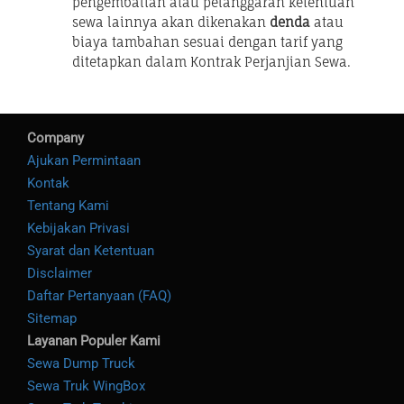
pengembalian atau pelanggaran ketentuan
sewa lainnya akan dikenakan
denda
atau
biaya tambahan sesuai dengan tarif yang
ditetapkan dalam Kontrak Perjanjian Sewa.
Company
Ajukan Permintaan
Kontak
Tentang Kami
Kebijakan Privasi
Syarat dan Ketentuan
Disclaimer
Daftar Pertanyaan (FAQ)
Sitemap
Layanan Populer Kami
Sewa Dump Truck
Sewa Truk WingBox