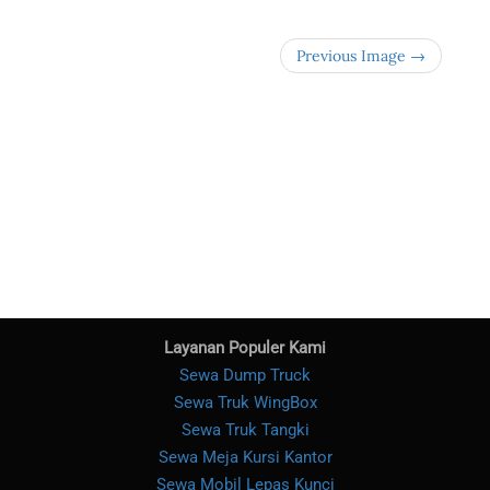
Previous Image →
Layanan Populer Kami
Sewa Dump Truck
Sewa Truk WingBox
Sewa Truk Tangki
Sewa Meja Kursi Kantor
Sewa Mobil Lepas Kunci