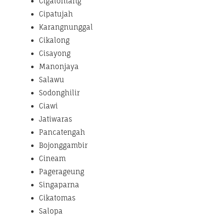
Cigalontang
Cipatujah
Karangnunggal
Cikalong
Cisayong
Manonjaya
Salawu
Sodonghilir
Ciawi
Jatiwaras
Pancatengah
Bojonggambir
Cineam
Pagerageung
Singaparna
Cikatomas
Salopa