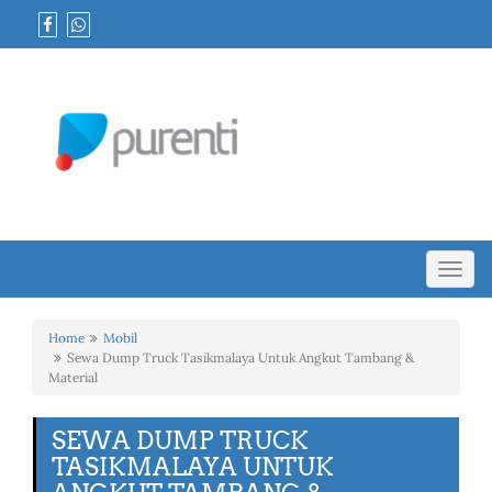
Toggl
navig
Home
Mobil
Sewa Dump Truck Tasikmalaya Untuk Angkut Tambang &
Material
SEWA DUMP TRUCK
TASIKMALAYA UNTUK