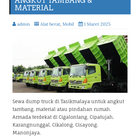
ANGKUT TAMBANG &
MATERIAL
admin
Alat berat
,
Mobil
1 Maret 2025
Sewa dump truck di Tasikmalaya untuk angkut
tambang, material atau pindahan rumah.
Armada terdekat di Cigalontang, Cipatujah,
Karangnunggal, Cikalong, Cisayong,
Manonjaya.