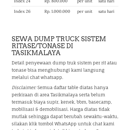
Index 24
Rp. 800.000
per unit
satu hari
Index 26
Rp. 1.000.000
per unit
satu hari
SEWA DUMP TRUCK SISTEM
RITASE/TONASE DI
TASIKMALAYA
Detail penyewaan dump truk sistem per rit atau
tonase bisa menghubungi kami langsung
melalui chat whatsapp.
Disclaimer:
Semua daftar table diatas hanya
perkiraan di area Tasikmalaya serta belum
termasuk biaya supir, kenek, bbm, basecamp,
mobilisasi & demobilisasi. Harga diatas tidak
mutlak sehingga dapat berubah sewaktu-waktu,
silakan klik tombol WhatsApp untuk chat kami