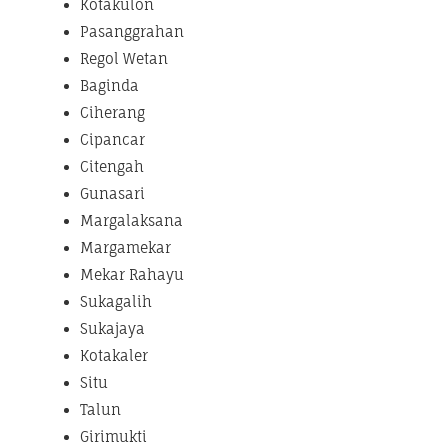
Kotakulon
Pasanggrahan
Regol Wetan
Baginda
Ciherang
Cipancar
Citengah
Gunasari
Margalaksana
Margamekar
Mekar Rahayu
Sukagalih
Sukajaya
Kotakaler
Situ
Talun
Girimukti