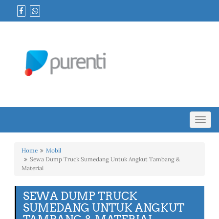
Toggl
navig
Home
Mobil
Sewa Dump Truck Sumedang Untuk Angkut Tambang &
Material
SEWA DUMP TRUCK
SUMEDANG UNTUK ANGKUT