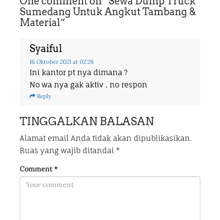
One comment on “
Sewa Dump Truck
Sumedang Untuk Angkut Tambang &
Material
”
Syaiful
16 Oktober 2021
at 02:28
Ini kantor pt nya dimana ?
No wa nya gak aktiv , no respon
Reply
TINGGALKAN BALASAN
Alamat email Anda tidak akan dipublikasikan.
Ruas yang wajib ditandai
*
Comment
*