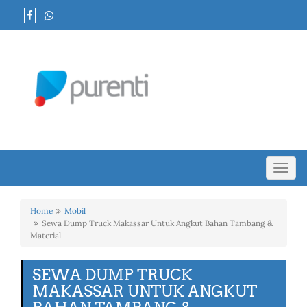
Toggl
navig
Home
Mobil
Sewa Dump Truck Makassar Untuk Angkut Bahan Tambang &
Material
SEWA DUMP TRUCK
MAKASSAR UNTUK ANGKUT