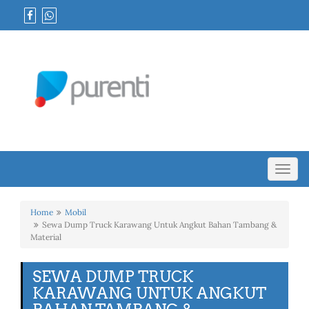
Toggl
navig
Home
Mobil
Sewa Dump Truck Karawang Untuk Angkut Bahan Tambang &
Material
SEWA DUMP TRUCK
KARAWANG UNTUK ANGKUT