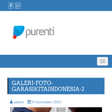
Toggl
navig
GALERI-FOTO-
GARASIKITAINDONESIA-2
admin
9 November 2025