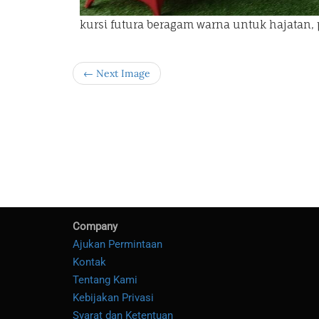
kursi futura beragam warna untuk hajatan, 
← Next Image
Company
Ajukan Permintaan
Kontak
Tentang Kami
Kebijakan Privasi
Syarat dan Ketentuan