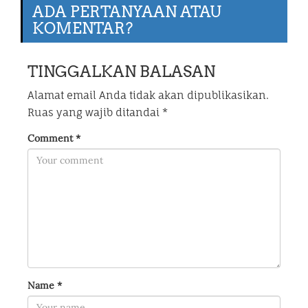
ADA PERTANYAAN ATAU
KOMENTAR?
TINGGALKAN BALASAN
Alamat email Anda tidak akan dipublikasikan.
Ruas yang wajib ditandai
*
Comment
*
Name
*