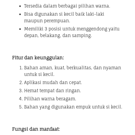
Tersedia dalam berbagai pilihan warna.
Bisa digunakan si kecil baik laki-laki
maupun perempuan.
Memiliki 3 posisi untuk menggendong yaitu
depan, belakang, dan samping.
Fitur dan keunggulan:
Bahan aman, kuat, berkualitas, dan nyaman
untuk si kecil.
Aplikasi mudah dan cepat.
Hemat tempat dan ringan.
Pilihan warna beragam.
Bahan yang digunakan empuk untuk si kecil.
Fungsi dan manfaat: