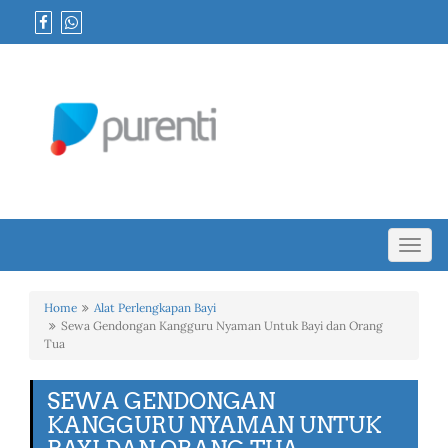
Toggl
navig
Home
Alat Perlengkapan Bayi
Sewa Gendongan Kangguru Nyaman Untuk Bayi dan Orang
Tua
SEWA GENDONGAN
KANGGURU NYAMAN UNTUK