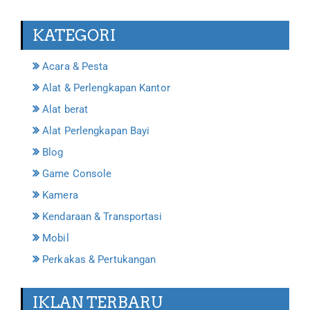
KATEGORI
Acara & Pesta
Alat & Perlengkapan Kantor
Alat berat
Alat Perlengkapan Bayi
Blog
Game Console
Kamera
Kendaraan & Transportasi
Mobil
Perkakas & Pertukangan
IKLAN TERBARU