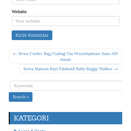
Website
← Sewa Cooler Bag/Gabag Tas Penyimpanan Susu ASI
Aman
Sewa Mainan Bayi Edukatif Baby Buggy Walker →
Search »
KATEGORI