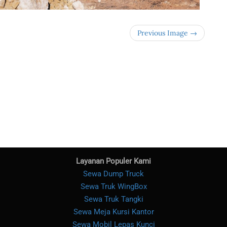
Previous Image →
Layanan Populer Kami
Sewa Dump Truck
Sewa Truk WingBox
Sewa Truk Tangki
Sewa Meja Kursi Kantor
Sewa Mobil Lepas Kunci