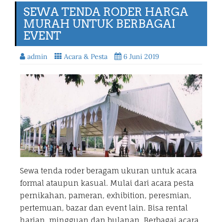
SEWA TENDA RODER HARGA
MURAH UNTUK BERBAGAI
EVENT
admin
Acara & Pesta
6 Juni 2019
Sewa tenda roder beragam ukuran untuk acara
formal ataupun kasual. Mulai dari acara pesta
pernikahan, pameran, exhibition, peresmian,
pertemuan, bazar dan event lain. Bisa rental
harian, mingguan dan bulanan. Berbagai acara