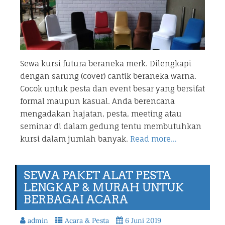
Sewa kursi futura beraneka merk. Dilengkapi
dengan sarung (cover) cantik beraneka warna.
Cocok untuk pesta dan event besar yang bersifat
formal maupun kasual. Anda berencana
mengadakan hajatan, pesta, meeting atau
seminar di dalam gedung tentu membutuhkan
kursi dalam jumlah banyak.
Read more…
SEWA PAKET ALAT PESTA
LENGKAP & MURAH UNTUK
BERBAGAI ACARA
admin
Acara & Pesta
6 Juni 2019