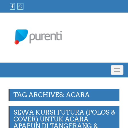
Toggl
navig
TAG ARCHIVES: ACARA
SEWA KURSI FUTURA (POLOS &
COVER) UNTUK ACARA
APAPUN DI TANGERANG &