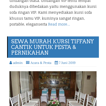
undangan biasa. Undangan VIP tentu tempat
duduknya dibedakan yaitu menggunakan kursi
sofa ringan VIP. Kami menyediakan kursi sofa
khusus tamu VIP, kursinya sangat ringan,
portable, eleganserta
Read more…
SEWA MURAH KURSI TIFFANY
CANTIK UNTUK PESTA &
PERNIKAHAN
admin
Acara & Pesta
7 Juni 2019